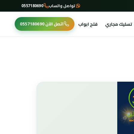
تواصل واتساب
0557180690
تسليك مجاري
فتح ابواب
اتصل الآن
0557180690