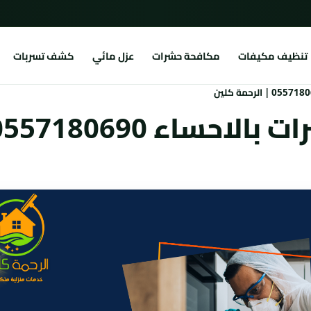
تنظيف مكيفات
مكافحة حشرات
عزل مائي
كشف تسربات
0557180 | الرحمة كلين