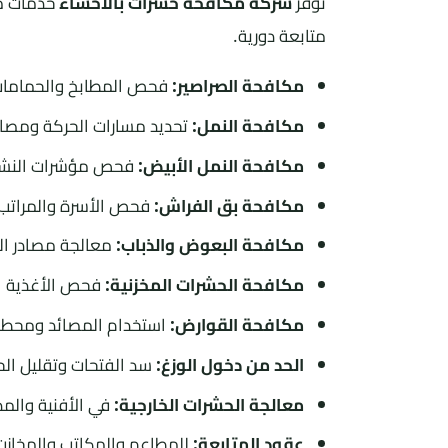
توفر
شركة مكافحة حشرات بالاحساء
خدمات مت
متابعة دورية.
مكافحة الصراصير:
فحص المطابخ والحمامات
مكافحة النمل:
تحديد مسارات الحركة ومصاد
مكافحة النمل الأبيض:
فحص مؤشرات النشاط 
مكافحة بق الفراش:
فحص الأسرة والمراتب 
مكافحة البعوض والذباب:
معالجة مصادر ال
مكافحة الحشرات المخزنية:
فحص الأغذية ال
مكافحة القوارض:
استخدام المصائد ومحطات
الحد من دخول الوزغ:
سد الفتحات وتقليل الح
معالجة الحشرات الخارجية:
في الأفنية والم
عقود المتابعة:
للمطاعم والمكاتب والمخاز