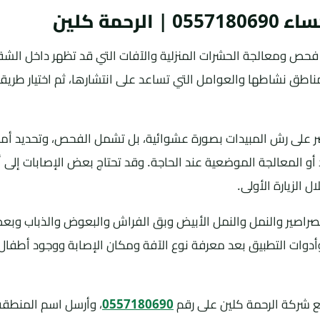
مة كلين
حص ومعالجة الحشرات المنزلية والآفات التي قد تظهر داخل الشق
مناطق نشاطها والعوامل التي تساعد على انتشارها، ثم اختيار طري
ر على رش المبيدات بصورة عشوائية، بل تشمل الفحص، وتحديد أما
و المعالجة الموضعية عند الحاجة. وقد تحتاج بعض الإصابات إلى أك
 الزيارة الأولى.
راصير والنمل والنمل الأبيض وبق الفراش والبعوض والذباب وبعض
 وأدوات التطبيق بعد معرفة نوع الآفة ومكان الإصابة ووجود أطفال
شركة الرحمة كلين على رقم
0557180690
، وأرسل اسم المنطقة