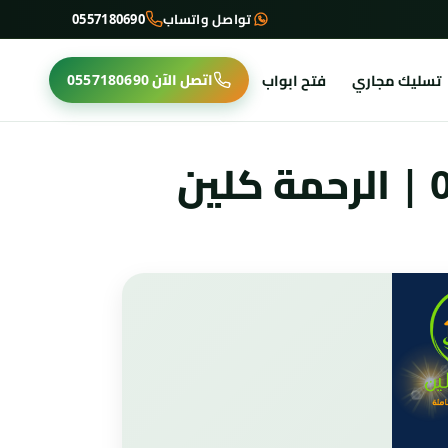
تواصل واتساب
0557180690
تسليك مجاري
فتح ابواب
اتصل الآن
0557180690