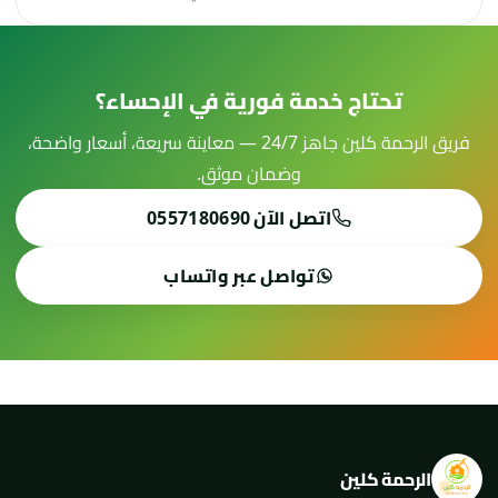
تحتاج خدمة فورية في الإحساء؟
فريق الرحمة كلين جاهز 24/7 — معاينة سريعة، أسعار واضحة،
وضمان موثق.
اتصل الآن 0557180690
تواصل عبر واتساب
الرحمة كلين