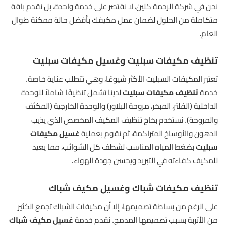
نحن في شركة الرحمة كلين، لا نقتصر على خدمة واحدة، بل نقدم باقة
متكاملة من الحلول لضمان عمل مكيفك بأفضل حالة ممكنة طوال
العام.
تنظيف مكيفات سبليت وغسيل مكيفات سبليت
تعتبر المكيفات السبليت الأكثر شيوعًا، وهي تتطلب عناية خاصة.
خدمة
تنظيف مكيفات سبليت
لدينا تشمل تنظيفًا شاملاً للوحدة
الداخلية (الفلتر، المبخر، مروحة البلاور) والوحدة الخارجية (المكثف
والمروحة). نستخدم بخاخ تنظيف المكيف المخصص الذي يذيب
الدهون والأوساخ المتراكمة، ثم نقوم بعملية
غسيل مكيفات
سبليت
بضغط المياه المناسب لشطف كل الشوائب، مما يعيد
للمكيف كفاءته في التبريد ويحسن جودة الهواء.
تنظيف مكيفات شباك وغسيل مكيف شباك
على الرغم من بساطة تصميمها، إلا أن مكيفات الشباك تجمع الكثير
من الأتربة بسبب تصميمها المدمج. نقدم خدمة
غسيل مكيف شباك