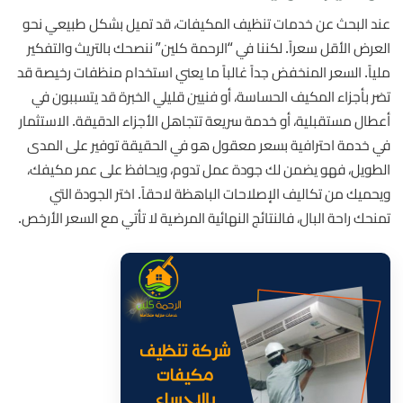
عند البحث عن خدمات تنظيف المكيفات، قد تميل بشكل طبيعي نحو
العرض الأقل سعراً. لكننا في “الرحمة كلين” ننصحك بالتريث والتفكير
ملياً. السعر المنخفض جداً غالباً ما يعني استخدام منظفات رخيصة قد
تضر بأجزاء المكيف الحساسة، أو فنيين قليلي الخبرة قد يتسببون في
أعطال مستقبلية، أو خدمة سريعة تتجاهل الأجزاء الدقيقة. الاستثمار
في خدمة احترافية بسعر معقول هو في الحقيقة توفير على المدى
الطويل، فهو يضمن لك جودة عمل تدوم، ويحافظ على عمر مكيفك،
ويحميك من تكاليف الإصلاحات الباهظة لاحقاً. اختر الجودة التي
تمنحك راحة البال، فالنتائج النهائية المرضية لا تأتي مع السعر الأرخص.