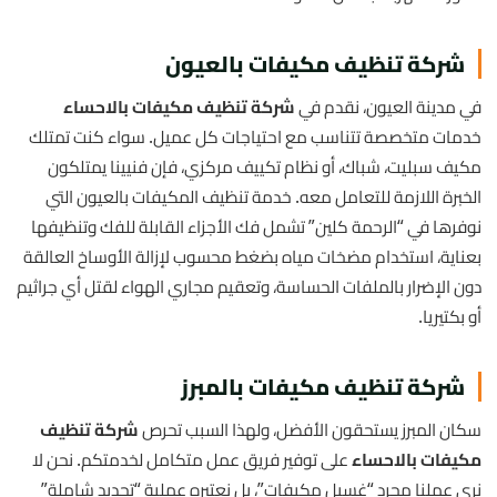
شركة تنظيف مكيفات بالعيون
في مدينة العيون، نقدم في
شركة تنظيف مكيفات بالاحساء
خدمات متخصصة تتناسب مع احتياجات كل عميل. سواء كنت تمتلك
مكيف سبليت، شباك، أو نظام تكييف مركزي، فإن فنيينا يمتلكون
الخبرة اللازمة للتعامل معه. خدمة تنظيف المكيفات بالعيون التي
نوفرها في “الرحمة كلين” تشمل فك الأجزاء القابلة للفك وتنظيفها
بعناية، استخدام مضخات مياه بضغط محسوب لإزالة الأوساخ العالقة
دون الإضرار بالملفات الحساسة، وتعقيم مجاري الهواء لقتل أي جراثيم
أو بكتيريا.
شركة تنظيف مكيفات بالمبرز
سكان المبرز يستحقون الأفضل، ولهذا السبب تحرص
شركة تنظيف
مكيفات بالاحساء
على توفير فريق عمل متكامل لخدمتكم. نحن لا
نرى عملنا مجرد “غسيل مكيفات”، بل نعتبره عملية “تجديد شاملة”