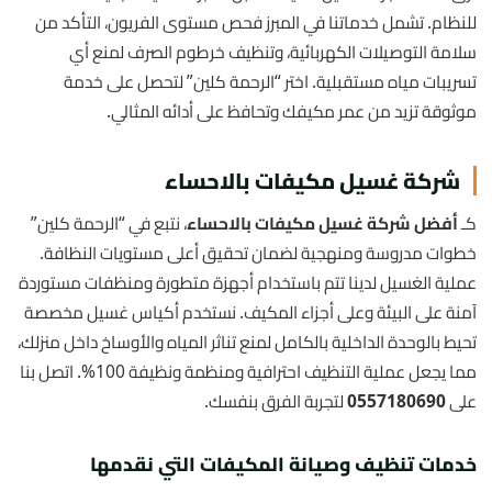
للنظام. تشمل خدماتنا في المبرز فحص مستوى الفريون، التأكد من
سلامة التوصيلات الكهربائية، وتنظيف خرطوم الصرف لمنع أي
تسريبات مياه مستقبلية. اختر “الرحمة كلين” لتحصل على خدمة
موثوقة تزيد من عمر مكيفك وتحافظ على أدائه المثالي.
شركة غسيل مكيفات بالاحساء
كـ
أفضل شركة غسيل مكيفات بالاحساء
، نتبع في “الرحمة كلين”
خطوات مدروسة ومنهجية لضمان تحقيق أعلى مستويات النظافة.
عملية الغسيل لدينا تتم باستخدام أجهزة متطورة ومنظفات مستوردة
آمنة على البيئة وعلى أجزاء المكيف. نستخدم أكياس غسيل مخصصة
تحيط بالوحدة الداخلية بالكامل لمنع تناثر المياه والأوساخ داخل منزلك،
مما يجعل عملية التنظيف احترافية ومنظمة ونظيفة 100%. اتصل بنا
على
0557180690
لتجربة الفرق بنفسك.
خدمات تنظيف وصيانة المكيفات التي نقدمها