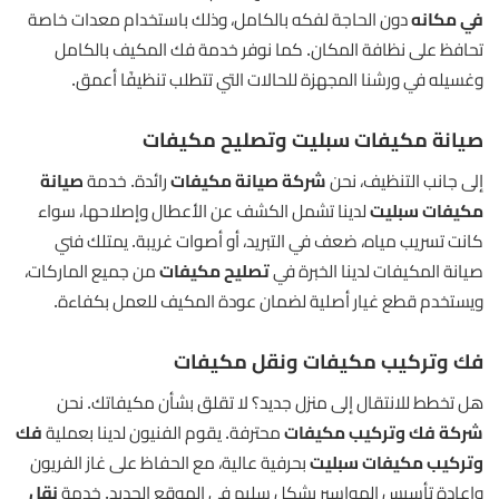
في مكانه
دون الحاجة لفكه بالكامل، وذلك باستخدام معدات خاصة
تحافظ على نظافة المكان. كما نوفر خدمة فك المكيف بالكامل
وغسيله في ورشنا المجهزة للحالات التي تتطلب تنظيفًا أعمق.
صيانة مكيفات سبليت وتصليح مكيفات
إلى جانب التنظيف، نحن
شركة صيانة مكيفات
رائدة. خدمة
صيانة
مكيفات سبليت
لدينا تشمل الكشف عن الأعطال وإصلاحها، سواء
كانت تسريب مياه، ضعف في التبريد، أو أصوات غريبة. يمتلك فني
صيانة المكيفات لدينا الخبرة في
تصليح مكيفات
من جميع الماركات،
ويستخدم قطع غيار أصلية لضمان عودة المكيف للعمل بكفاءة.
فك وتركيب مكيفات ونقل مكيفات
هل تخطط للانتقال إلى منزل جديد؟ لا تقلق بشأن مكيفاتك. نحن
شركة فك وتركيب مكيفات
محترفة. يقوم الفنيون لدينا بعملية
فك
وتركيب مكيفات سبليت
بحرفية عالية، مع الحفاظ على غاز الفريون
وإعادة تأسيس المواسير بشكل سليم في الموقع الجديد. خدمة
نقل